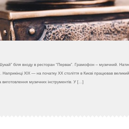
Шукай” біля входу в ресторан “Первак”. Грамофон – музичний. Натис
я. Наприкінці XIX — на початку XX століття в Києві працював велики
а виготовлення музичних інструментів. У […]