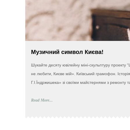
Музичний символ Києва!
Шукайте десяту ювілейну міні-скульптуру проекту “
не любити, Києве мій». Київський грамофон. Історі
Г.І.Їндржишека» зі своїми майстернями з ремонту т
Read More...