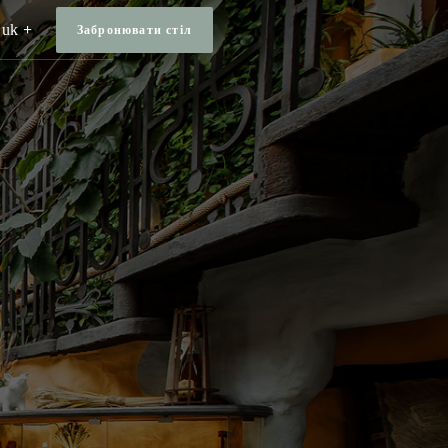
uk
Забронювати стiл