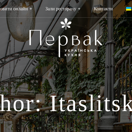
овити онлайн
Зали ресторану
Контакти
hor: Itaslits