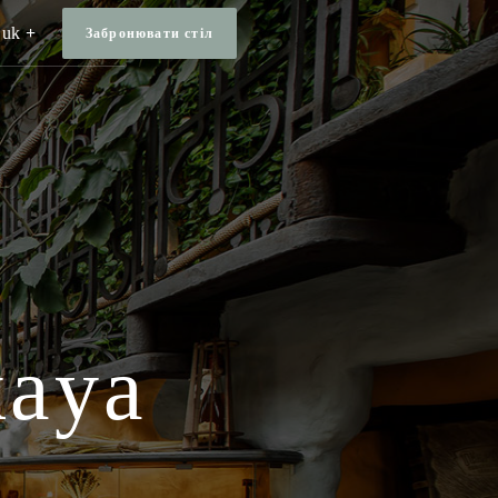
uk
Забронювати стiл
kaya