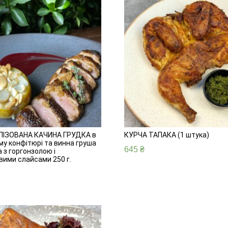
ІЗОВАНА КАЧИНА ГРУДКА в
КУРЧА ТАПАКА (1 штука)
у конфітюрі та винна груша
645
₴
 з горгонзолою і
вими слайсами 250 г.