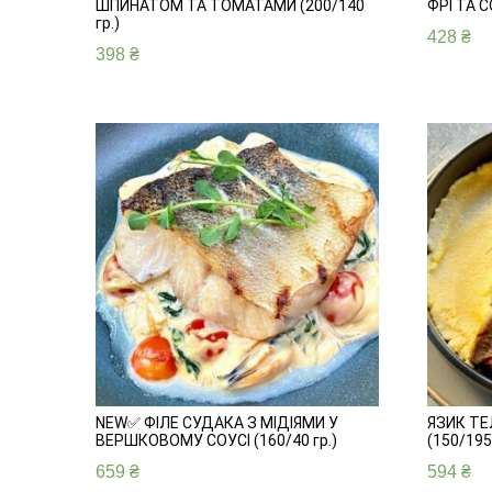
ШПИНАТОМ ТА ТОМАТАМИ (200/140
ФРІ ТА С
гр.)
428
₴
398
₴
NEW✅ ФІЛЕ СУДАКА З МІДІЯМИ У
ЯЗИК ТЕ
ВЕРШКОВОМУ СОУСІ (160/40 гр.)
(150/195 
659
₴
594
₴