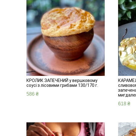
КРОЛИК ЗАПЕЧЕНИЙ у вершковому
КАРАМЕЛ
соусі з лісовими грибами 130/170 г.
сливовом
запечена
586
₴
мигдале
618
₴