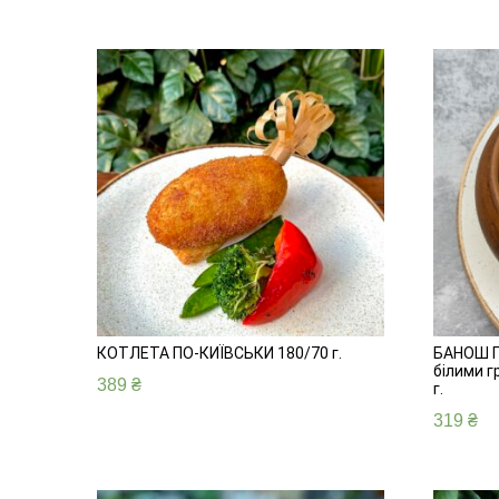
КОТЛЕТА ПО-КИЇВСЬКИ 180/70 г.
БАНОШ Г
білими 
389
₴
г.
319
₴