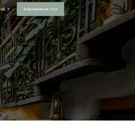
uk
Забронювати стiл